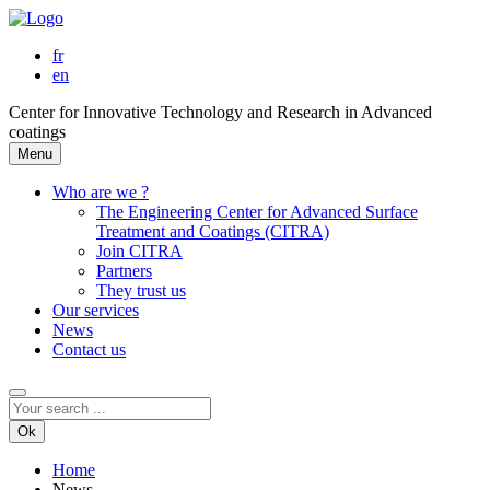
fr
en
Center for Innovative Technology and Research in Advanced
coatings
Menu
Who are we ?
The Engineering Center for Advanced Surface
Treatment and Coatings (CITRA)
Join CITRA
Partners
They trust us
Our services
News
Contact us
Ok
Home
News