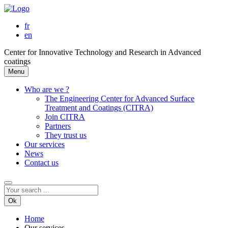
fr
en
Center for Innovative Technology and Research in Advanced
coatings
Menu
Who are we ?
The Engineering Center for Advanced Surface
Treatment and Coatings (CITRA)
Join CITRA
Partners
They trust us
Our services
News
Contact us
Ok
Home
Our services