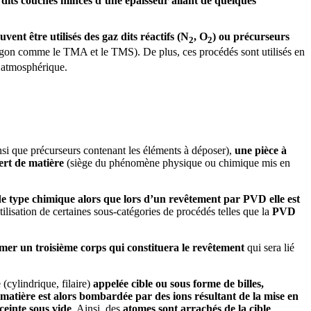
s dits couches minces d’une épaisseur allant de quelques
vent être utilisés des gaz dits réactifs (N
, O
) ou précurseurs
2
2
’argon comme le TMA et le TMS). De plus, ces procédés sont utilisés en
n atmosphérique.
si que précurseurs contenant les éléments à déposer),
une pièce à
ert de matière
(siège du phénomène physique ou chimique mis en
de type chimique
alors que lors d’un revêtement par PVD elle est
tilisation de certaines sous-catégories de procédés telles que la
PVD
rmer un troisième corps qui constituera le revêtement
qui sera lié
(cylindrique, filaire)
appelée cible ou sous forme de billes,
 matière est alors bombardée par des ions résultant de la mise en
ceinte sous vide
. Ainsi, des
atomes sont arrachés de la cible