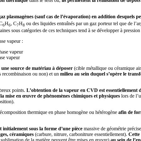
tion thermique
dans le sens où,
ils permettent la réalisation de dépôt
e gaz plasmagènes (sauf cas de l’évaporation) en addition desquels peu
 C
H
, C
H
ou des liquides entraînés par un gaz porteur tel que de l
6
6
7
8
rtaines sous catégories de ces techniques tend à se développer à pressio
ase vapeur :
hase vapeur
se vapeur
:
une source de matériau à déposer
(cible métallique ou céramique ain
ès recombinaison ou non) et un
milieu au sein duquel s’opère le transf
breux points.
L’obtention de la vapeur en CVD est essentiellement 
is la mise en œuvre de phénomènes chimiques et physiques
lors de l’u
ition).
écomposition thermique en phase homogène ou hétérogène
afin de fo
t initialement sous la forme d’une pièce
massive de géométrie précise 
iages, céramiques
(carbure, nitrure, carbonitrure essentiellement).
Cette
sublimation de la matière peuvent être mises en œuvre)
au sein de l’en