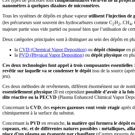
Ces types de procédés sont
complémentaires vis-à-vis de la projec
nanomètres à quelques dizaines de micromètres
.
Tous les systèmes de dépôts en phase vapeur
utilisent l’injection d
(les précurseurs sont souvent des hydrocarbures comme C
H
, CH
,
2
2
4
majeure partie sous vide partiel ou poussé bien que l’utilisation de ce
Deux catégories principales sont à distinguer au sein des dépôts en ph
la
CVD (Chemical Vapor Deposition)
ou
dépôt chimique
en p
la
PVD (Physical Vapor Deposition)
ou
dépôt physique
en pha
Ces deux technologies font appel à trois composantes essentielles
revêtir sur laquelle va se condenser le dépôt
issu de la source (apr
jeu).
Ces deux méthodes de revêtements, diffèrent énormément sur de nom
essentiellement physique
(Il est cependant
possible d’avoir à la fo
dite réactive ou la PECVD
(Plasma Enhanced Chimical Vapor Depos
Concernant la
CVD
, des
espèces gazeuses vont venir réagir
après d
chimiquement à la surface du substrat.
Concernant la
PVD
en revanche,
la matière qui formera le dépôt es
copeaux, etc. et de différentes natures possibles : métalliques, all
place d’un plasma ou évaporée par chauffage
(d’autres moyens de 